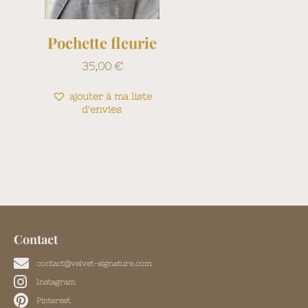
Pochette fleurie
35,00
€
ajouter à ma liste
d'envies
Contact
contact@velvet-signature.com
Instagram
Pinterest