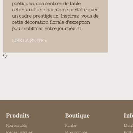
poétiques, des centres de table
retenus et une harmonie parfaite avec
un cadre prestigieux. Inspirez-vous de
cette décoration florale d’exception
pour sublimer votre journée J !
LIRE LA SUITE »
Produits
Boutique
Inf
Nouveautés
Panier
Ment
Pièces uniques
Mon compte
Polit