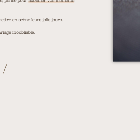
ue, pensé pour
sublimer vos moments
tre en scène leurs jolis jours.
riage inoubliable.
 !