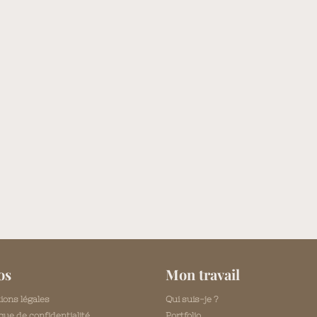
os
Mon travail
ions légales
Qui suis-je ?
ique de confidentialité
Portfolio