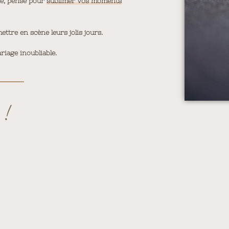
ue, pensé pour
sublimer vos moments
tre en scène leurs jolis jours.
riage inoubliable.
 !