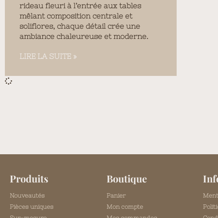
rideau fleuri à l’entrée aux tables
mêlant composition centrale et
soliflores, chaque détail crée une
ambiance chaleureuse et moderne.
LIRE LA SUITE »
Produits
Boutique
Inf
Nouveautés
Panier
Ment
Pièces uniques
Mon compte
Polit