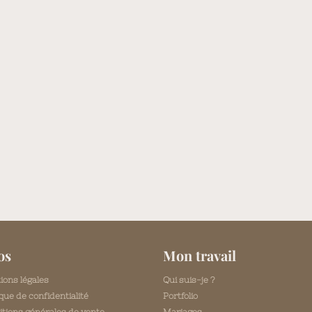
os
Mon travail
ions légales
Qui suis-je ?
ique de confidentialité
Portfolio