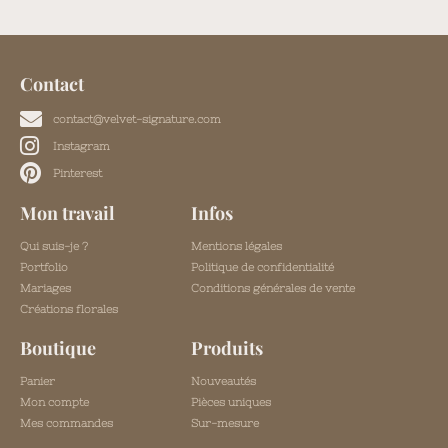
Contact
contact@velvet-signature.com
Instagram
Pinterest
Mon travail
Infos
Qui suis-je ?
Mentions légales
Portfolio
Politique de confidentialité
Mariages
Conditions générales de vente
Créations florales
Boutique
Produits
Panier
Nouveautés
Mon compte
Pièces uniques
Mes commandes
Sur-mesure