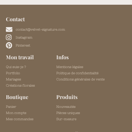
Contact
contact@velvet-signature.com
Instagram
Pinterest
Mon travail
Infos
Qui suis-je ?
Mentions légales
Portfolio
Politique de confidentialité
Mariages
Conditions générales de vente
Créations florales
Boutique
Produits
Panier
Nouveautés
Mon compte
Pièces uniques
Mes commandes
Sur-mesure