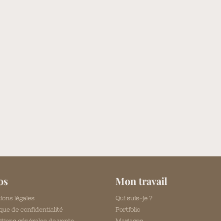
os
Mon travail
ions légales
Qui suis-je ?
ique de confidentialité
Portfolio