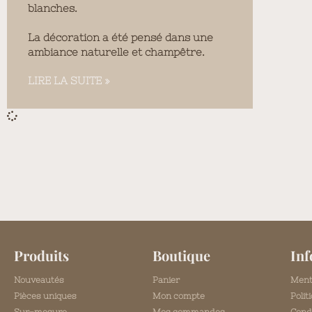
blanches.
La décoration a été pensé dans une
ambiance naturelle et champêtre.
LIRE LA SUITE »
Produits
Boutique
Inf
Nouveautés
Panier
Ment
Pièces uniques
Mon compte
Polit