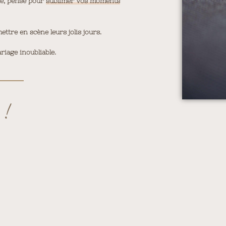
ue, pensé pour
sublimer vos moments
tre en scène leurs jolis jours.
riage inoubliable.
 !